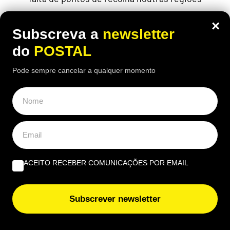
×
Subscreva a
newsletter
do
POSTAL
Pode sempre cancelar a qualquer momento
ACEITO RECEBER COMUNICAÇÕES POR EMAIL
ECONOMIA
,
EUROPA
Subscrever newsletter
“Fui castigado e não mereço”:
enfermeiro com 43 anos de descontos