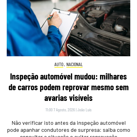
AUTO
,
NACIONAL
Inspeção automóvel mudou: milhares
de carros podem reprovar mesmo sem
avarias visíveis
11:00 7 Agosto, 2026
|
João Luís
Não verificar isto antes da inspeção automóvel
pode apanhar condutores de surpresa: saiba como
consultar a situação e evitar reprovação