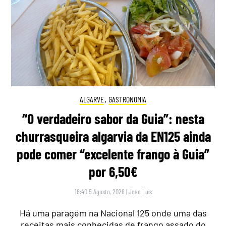
ALGARVE
,
GASTRONOMIA
“O verdadeiro sabor da Guia”: nesta
churrasqueira algarvia da EN125 ainda
pode comer “excelente frango à Guia”
por 6,50€
16:40 5 Agosto, 2026
|
João Luís
Há uma paragem na Nacional 125 onde uma das
receitas mais conhecidas de frango assado do