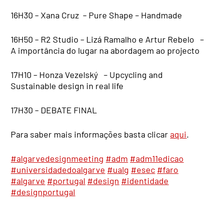
16H30 – Xana Cruz – Pure Shape – Handmade
16H50 – R2 Studio – Lizá Ramalho e Artur Rebelo –
A importância do lugar na abordagem ao projecto
17H10 – Honza Vezelský – Upcycling and
Sustainable design in real life
17H30 – DEBATE FINAL
Para saber mais informações basta clicar
aqui
.
#algarvedesignmeeting
#adm
#adm11edicao
#universidadedoalgarve
#ualg
#esec
#faro
#algarve
#portugal
#design
#identidade
#designportugal