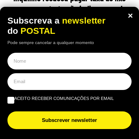
porque o contrato não indicava o valor:
×
tribunal obrigou-o a pagar por este
Subscreva a
newsletter
motivo
do
POSTAL
Pode sempre cancelar a qualquer momento
20:30 5 Agosto, 2026
|
João Luís
O inquilino contestou a taxa do lixo por considerar
que contrato não era suficientemente claro, mas o
tribunal espanhol deu razão ao senhorio
ACEITO RECEBER COMUNICAÇÕES POR EMAIL
ÚLTIMAS NOTÍCIAS
Americanos rendem-se a ilha portuguesa com “praia
Subscrever newsletter
dourada” de nove quilómetros que já foi eleita a melhor
do mundo como destino de bem-estar