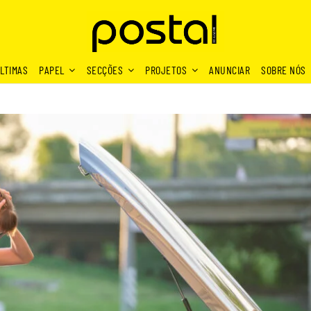
LTIMAS
PAPEL
SECÇÕES
PROJETOS
ANUNCIAR
SOBRE NÓS