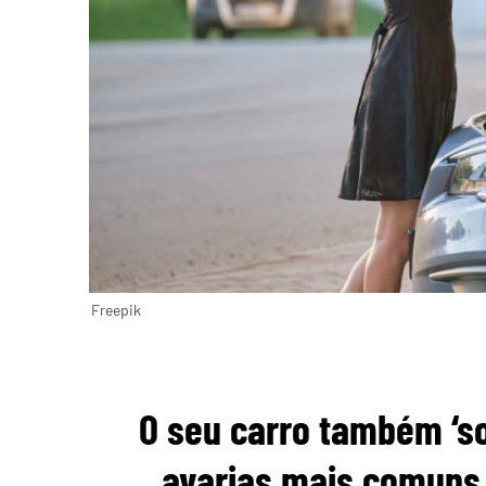
Freepik
O seu carro também ‘so
avarias mais comuns 