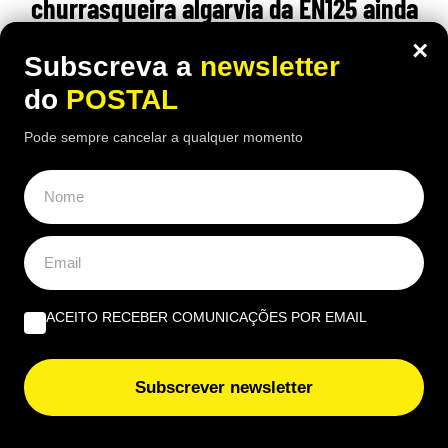
churrasqueira algarvia da EN125 ainda
pode comer “excelente frango à Guia”
×
Subscreva a
newsletter
por 6,50€
do
POSTAL
16:40 5 Agosto, 2026
|
João Luís
Pode sempre cancelar a qualquer momento
Há uma paragem na Nacional 125 onde uma das
receitas mais conhecidas de frango assado do
Algarve continuam a chamar clientes durante o
verão
ACEITO RECEBER COMUNICAÇÕES POR EMAIL
Subscrever newsletter