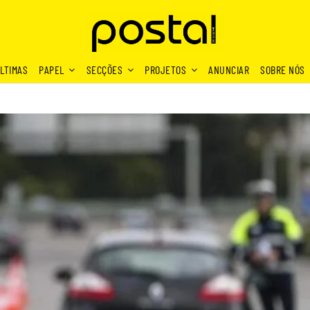
LTIMAS
PAPEL
SECÇÕES
PROJETOS
ANUNCIAR
SOBRE NÓS