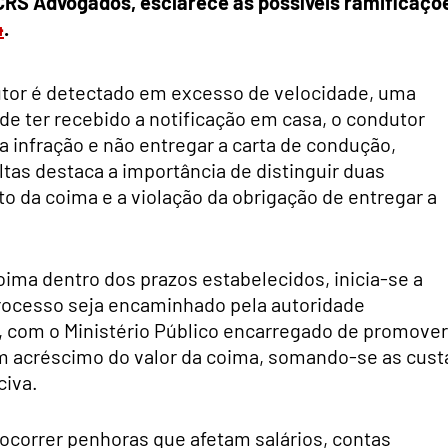
a CRS Advogados, esclarece as possíveis ramificaçõ
4
.
or é detectado em excesso de velocidade, uma
de ter recebido a notificação em casa, o condutor
a infração e não entregar a carta de condução,
tas destaca a importância de distinguir duas
 da coima e a violação da obrigação de entregar a
ima dentro dos prazos estabelecidos, inicia-se a
processo seja encaminhado pela autoridade
, com o Ministério Público encarregado de promover
m acréscimo do valor da coima, somando-se as cust
civa.
correr penhoras que afetam salários, contas