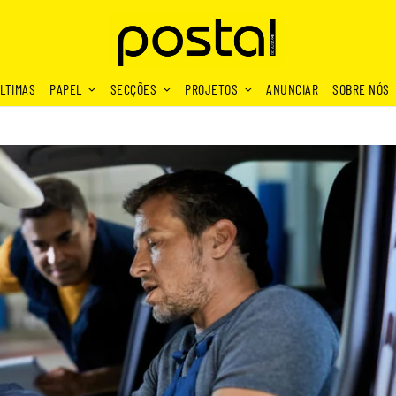
LTIMAS
PAPEL
SECÇÕES
PROJETOS
ANUNCIAR
SOBRE NÓS