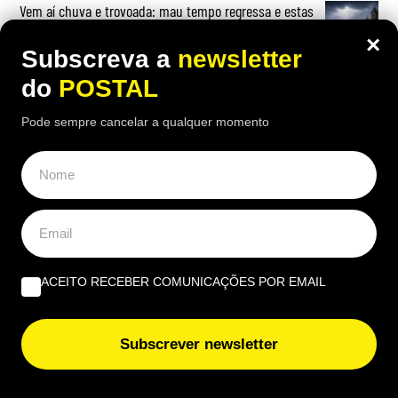
Vem aí chuva e trovoada: mau tempo regressa e estas
serão as regiões mais afetadas
×
Subscreva a
newsletter
do
POSTAL
Pode sempre cancelar a qualquer momento
OPINIÃO
Albufeira, trânsito, ruído e equilíbrio | Por António
Nóbrega
Governantes no Algarve: de reino a região transnacional
ACEITO RECEBER COMUNICAÇÕES POR EMAIL
| Por Virgílio Machado
O que fazer quando tudo arde? Impedir os bombeiros
Subscrever newsletter
voluntários de serem precários | Por Cobramor