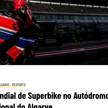
LGARVE
,
DESPORTO
undial de Superbike no Autódrom
ional do Algarve