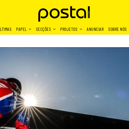
LTIMAS
PAPEL
SECÇÕES
PROJETOS
ANUNCIAR
SOBRE NÓS