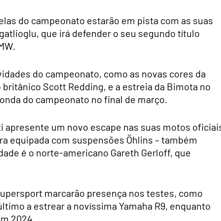
trelas do campeonato estarão em pista com as suas
atlioglu, que irá defender o seu segundo título
BMW.
vidades do campeonato, como as novas cores da
britânico Scott Redding, e a estreia da Bimota no
 ronda do campeonato no final de março.
ti apresente um novo escape nas suas motos oficiai
ora equipada com suspensões Öhlins – também
ade é o norte-americano Gareth Gerloff, que
 Supersport marcarão presença nos testes, como
e último a estrear a novíssima Yamaha R9, enquanto
 em 2024.