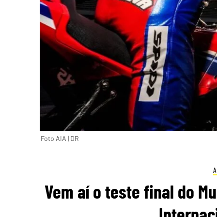
Foto AIA | DR
A
Vem aí o teste final do M
Internac