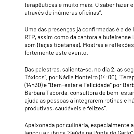
terapêuticas e muito mais. O saber fazer 
através de inúmeras oficinas”.
Uma das presenças já confirmadas é a de I
RTP, assim como da cantora albufeirense 
som (taças tibetanas). Mostras e reflexõ
fortemente este evento.
Das palestras, salienta-se, no dia 2, as s
Tóxicos”, por Nádia Monteiro (14:00), ”Tera
(14h30) e “Bem-estar e Felicidade” por Bárb
Bárbara Taborda, consultora de bem-estar
ajuda as pessoas a integrarem rotinas e h
produtivas, saudáveis e felizes”.
Apaixonada por culinária, especialmente a
lançou a rubrica “Saúde na Ponta do Garfo”