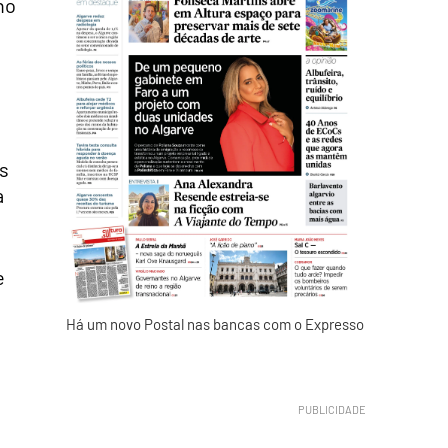
ho
as
a
e
Há um novo Postal nas bancas com o Expresso