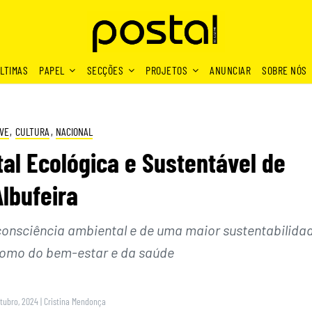
LTIMAS
PAPEL
SECÇÕES
PROJETOS
ANUNCIAR
SOBRE NÓS
VE
,
CULTURA
,
NACIONAL
al Ecológica e Sustentável de
Albufeira
onsciência ambiental e de uma maior sustentabilida
como do bem-estar e da saúde
utubro, 2024
|
Cristina Mendonça