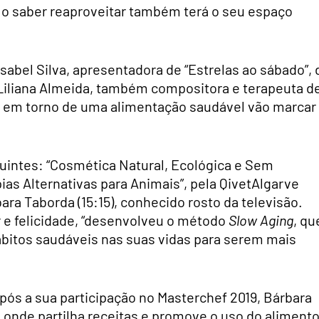
e o saber reaproveitar também terá o seu espaço
sabel Silva, apresentadora de “Estrelas ao sábado”, 
Liliana Almeida, também compositora e terapeuta d
es em torno de uma alimentação saudável vão marcar
eguintes: “Cosmética Natural, Ecológica e Sem
pias Alternativas para Animais”, pela QivetAlgarve
ara Taborda (15:15), conhecido rosto da televisão.
 e felicidade, “desenvolveu o método
Slow Aging
, qu
ábitos saudáveis nas suas vidas para serem mais
pós a sua participação no Masterchef 2019, Bárbara
, onde partilha receitas e promove o uso do aliment