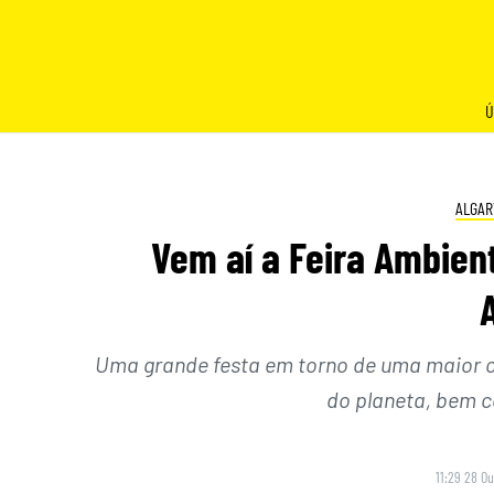
Skip
to
content
Ú
ALGAR
Vem aí a Feira Ambient
Uma grande festa em torno de uma maior c
do planeta, bem 
11:29 28 O