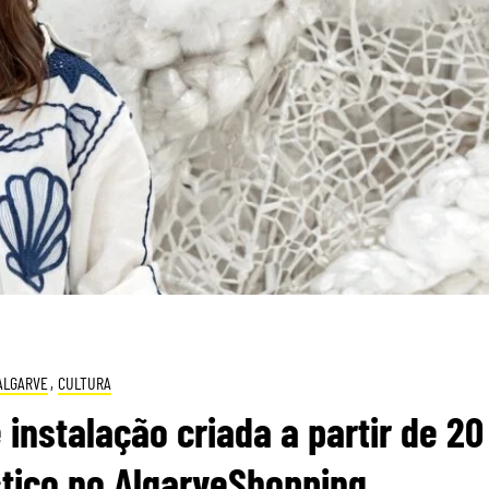
ALGARVE
,
CULTURA
nstalação criada a partir de 20
stico no AlgarveShopping