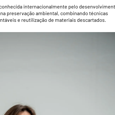
reconhecida internacionalmente pelo desenvolvimen
e na preservação ambiental, combinando técnicas
ntáveis e reutilização de materiais descartados.