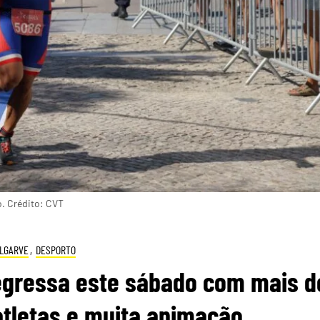
o. Crédito: CVT
LGARVE
,
DESPORTO
regressa este sábado com mais d
tletas e muita animação