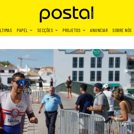
LTIMAS
PAPEL
SECÇÕES
PROJETOS
ANUNCIAR
SOBRE NÓS