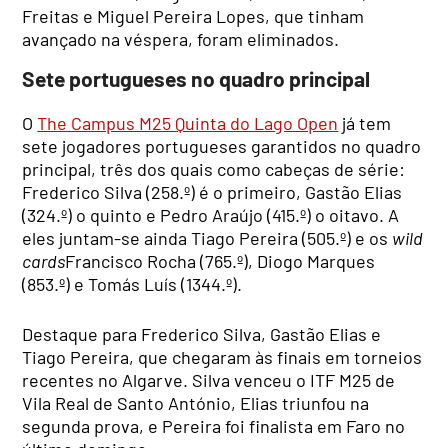
Freitas e Miguel Pereira Lopes, que tinham
avançado na véspera, foram eliminados.
Sete portugueses no quadro principal
O
The Campus M25 Quinta do Lago Open
já tem
sete jogadores portugueses garantidos no quadro
principal, três dos quais como cabeças de série:
Frederico Silva (258.º) é o primeiro, Gastão Elias
(324.º) o quinto e Pedro Araújo (415.º) o oitavo. A
eles juntam-se ainda Tiago Pereira (505.º) e os
wild
cards
Francisco Rocha (765.º), Diogo Marques
(853.º) e Tomás Luís (1344.º).
Destaque para Frederico Silva, Gastão Elias e
Tiago Pereira, que chegaram às finais em torneios
recentes no Algarve. Silva venceu o ITF M25 de
Vila Real de Santo António, Elias triunfou na
segunda prova, e Pereira foi finalista em Faro no