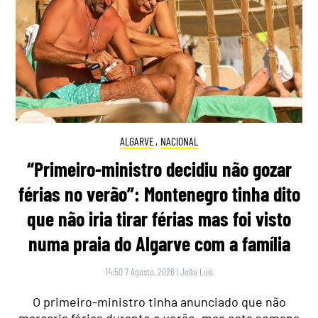
ALGARVE
,
NACIONAL
“Primeiro-ministro decidiu não gozar
férias no verão”: Montenegro tinha dito
que não iria tirar férias mas foi visto
numa praia do Algarve com a família
14:50 7 Agosto, 2026
|
João Luís
O primeiro-ministro tinha anunciado que não
marcaria férias durante o verão, mas esta semana