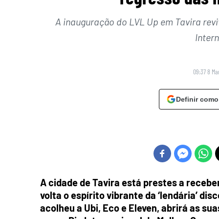
A inauguração do LVL Up em Tavira revi
Inter
09:37 8 Ma
Definir como
A cidade de Tavira está prestes a receb
volta o espírito vibrante da ‘lendária’ dis
acolheu a Ubi, Eco e Eleven, abrirá as su