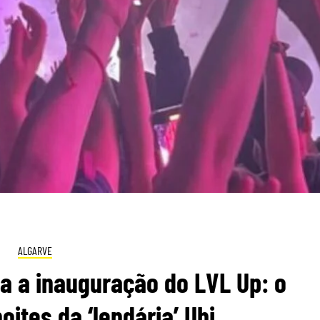
ALGARVE
a a inauguração do LVL Up: o
oites da ‘lendária’ Ubi