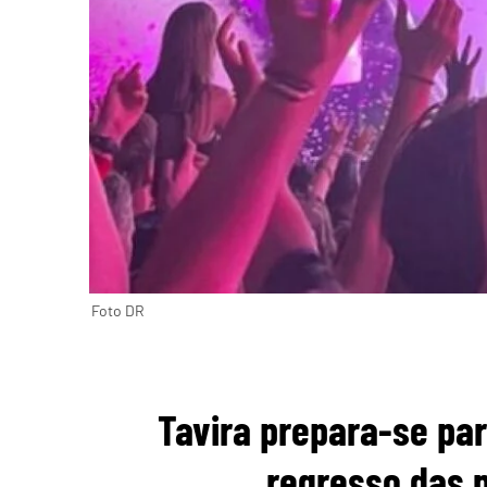
Foto DR
Tavira prepara-se par
regresso das n