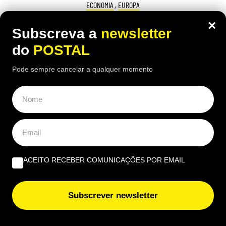
ECONOMIA
,
EUROPA
“Fui castigado e não mereço”:
×
Subscreva a
newsletter
enfermeiro com 43 anos de descontos
do
POSTAL
reformou-se 6 meses antes do tempo e
Pode sempre cancelar a qualquer momento
considera corte na pensão “injusto”
16:00 6 Agosto, 2026
|
Gonçalo Viegas
Ex-enfermeiro espanhol considera o valor da sua
pensão injusto, por lhe terem sido tirados 50 anos
para "toda a vida", após reformar-se seis meses
antes da idade legal
ACEITO RECEBER COMUNICAÇÕES POR EMAIL
Subscrever newsletter
ÚLTIMAS NOTÍCIAS