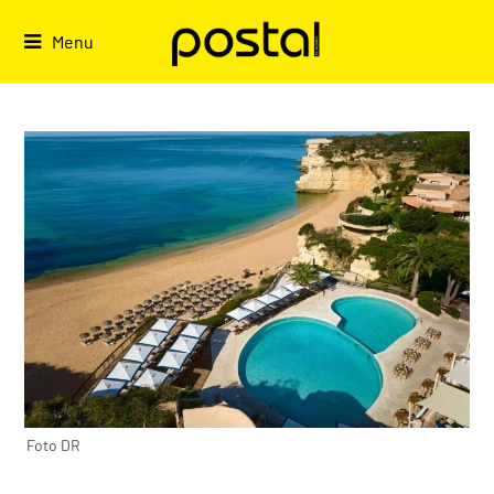
Skip
to
Menu
content
Foto DR