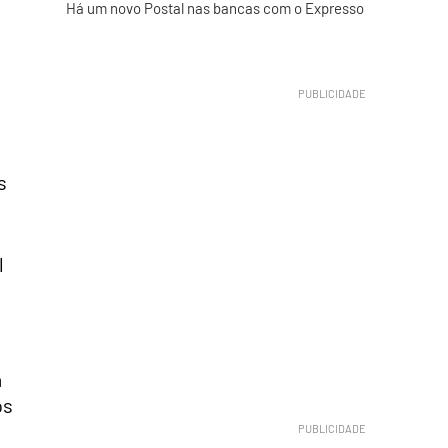
Há um novo Postal nas bancas com o Expresso
s
l
a
os