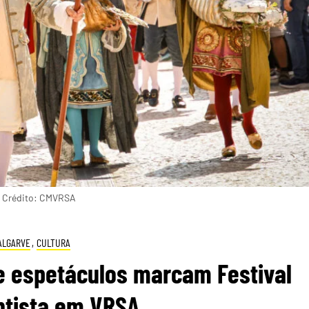
a. Crédito: CMVRSA
ALGARVE
,
CULTURA
e espetáculos marcam Festival
ntista em VRSA