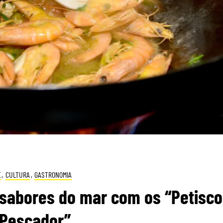
E
,
CULTURA
,
GASTRONOMIA
r sabores do mar com os “Petisc
 Pescador”