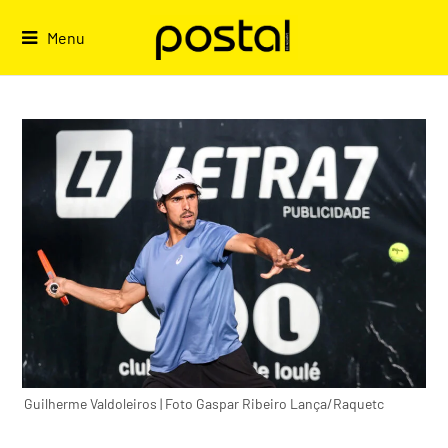
Skip
to
Menu
content
Guilherme Valdoleiros | Foto Gaspar Ribeiro Lança/Raquetc