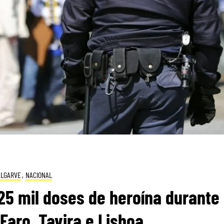
ALGARVE
,
NACIONAL
5 mil doses de heroína durante
aro, Tavira e Lisboa