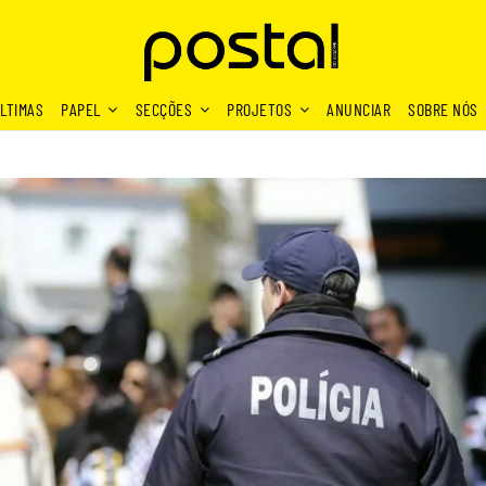
LTIMAS
PAPEL
SECÇÕES
PROJETOS
ANUNCIAR
SOBRE NÓS