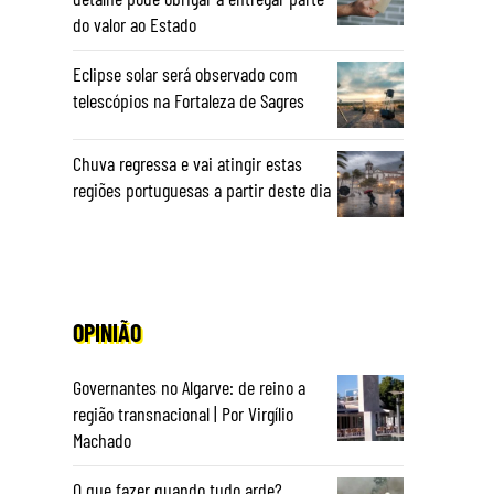
do valor ao Estado
Eclipse solar será observado com
telescópios na Fortaleza de Sagres
Chuva regressa e vai atingir estas
regiões portuguesas a partir deste dia
OPINIÃO
Governantes no Algarve: de reino a
região transnacional | Por Virgílio
Machado
O que fazer quando tudo arde?