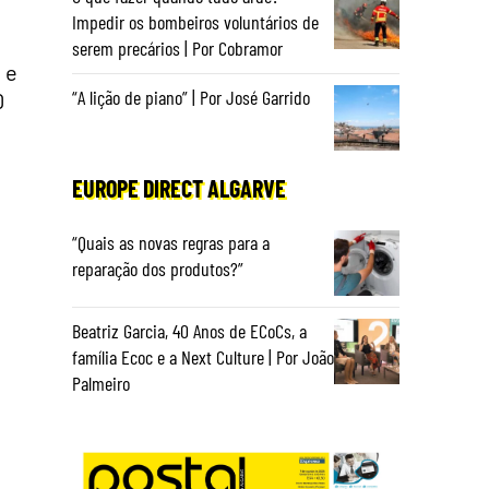
Impedir os bombeiros voluntários de
serem precários | Por Cobramor
 e
“A lição de piano” | Por José Garrido
0
EUROPE DIRECT ALGARVE
“Quais as novas regras para a
reparação dos produtos?”
Beatriz Garcia, 40 Anos de ECoCs, a
família Ecoc e a Next Culture | Por João
Palmeiro