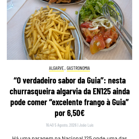
ALGARVE
,
GASTRONOMIA
“O verdadeiro sabor da Guia”: nesta
churrasqueira algarvia da EN125 ainda
pode comer “excelente frango à Guia”
por 6,50€
16:40 5 Agosto, 2026
|
João Luís
Há uma paragem na Nacional 125 onde uma das