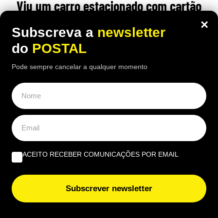
Viu um carro estacionado com cartão
nas rodas? Este é o motivo (e não tem
×
Subscreva a
newsletter
a ver com animais)
do
POSTAL
15:50 4 Agosto, 2026
|
Rubén Gonçalves
Pode sempre cancelar a qualquer momento
Muitos condutores colocam pedaços de cartão
junto às rodas dos carros estacionados ao sol
ACEITO RECEBER COMUNICAÇÕES POR EMAIL
Subscrever newsletter