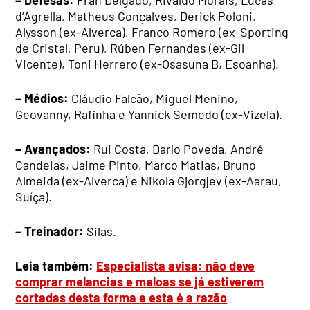
– Defesas:
Fran Delgado, Rivaldo Morais, Lucas
d’Agrella, Matheus Gonçalves, Derick Poloni,
Alysson (ex-Alverca), Franco Romero (ex-Sporting
de Cristal, Peru), Rúben Fernandes (ex-Gil
Vicente), Toni Herrero (ex-Osasuna B, Esoanha).
– Médios:
Cláudio Falcão, Miguel Menino,
Geovanny, Rafinha e Yannick Semedo (ex-Vizela).
– Avançados:
Rui Costa, Darío Poveda, André
Candeias, Jaime Pinto, Marco Matias, Bruno
Almeida (ex-Alverca) e Nikola Gjorgjev (ex-Aarau,
Suíça).
– Treinador:
Silas.
Leia também:
Especialista avisa: não deve
comprar melancias e meloas se já estiverem
cortadas desta forma e esta é a razão