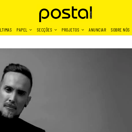
LTIMAS
PAPEL
SECÇÕES
PROJETOS
ANUNCIAR
SOBRE NÓS