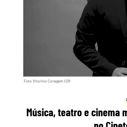
Foto Vitorino Coragem | DR
Música, teatro e cinema
no Cinet