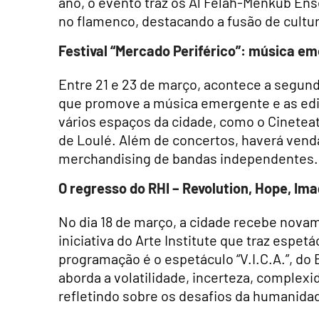
ano, o evento traz os Al Felah-Menkub En
no flamenco, destacando a fusão de cultur
Festival “Mercado Periférico”: música e
Entre 21 e 23 de março, acontece a segund
que promove a música emergente e as edit
vários espaços da cidade, como o Cineteat
de Loulé. Além de concertos, haverá vend
merchandising de bandas independentes.
O regresso do RHI – Revolution, Hope, Ima
No dia 18 de março, a cidade recebe novam
iniciativa do Arte Institute que traz espe
programação é o espetáculo “V.I.C.A.”, do 
aborda a volatilidade, incerteza, compl
refletindo sobre os desafios da humanid