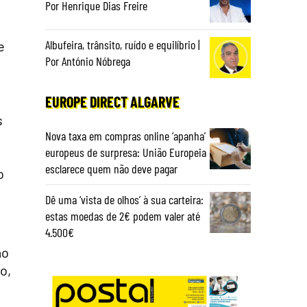
Por Henrique Dias Freire
Albufeira, trânsito, ruído e equilíbrio |
e
Por António Nóbrega
EUROPE DIRECT ALGARVE
s
Nova taxa em compras online ‘apanha’
europeus de surpresa: União Europeia
esclarece quem não deve pagar
o
Dê uma ‘vista de olhos’ à sua carteira:
estas moedas de 2€ podem valer até
4.500€
ao
o,