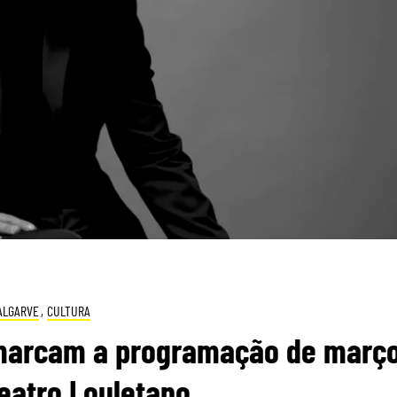
ALGARVE
,
CULTURA
 marcam a programação de març
eatro Louletano