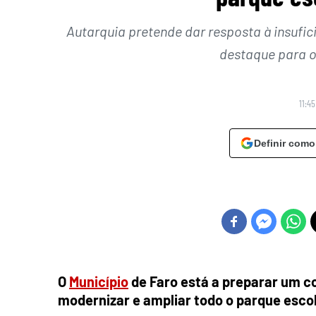
Autarquia pretende dar resposta à insufic
destaque para o
11:4
Definir como
O
Município
de Faro está a preparar um co
modernizar e ampliar todo o parque esco