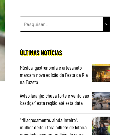
PESQUISAR
POR:
ÚLTIMAS NOTÍCIAS
Música, gastronomia e artesanato
marcam nova edição da Festa da Ria
na Fuzeta
Aviso laranja: chuva forte e vento vão
‘castigar’ esta região até esta data
“Milagrosamente, ainda inteiro”:
mulher deitou fora bilhete de lotaria
premiado com um milhão de euros