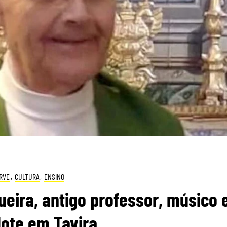
RVE
,
CULTURA
,
ENSINO
eira, antigo professor, músico 
ote em Tavira