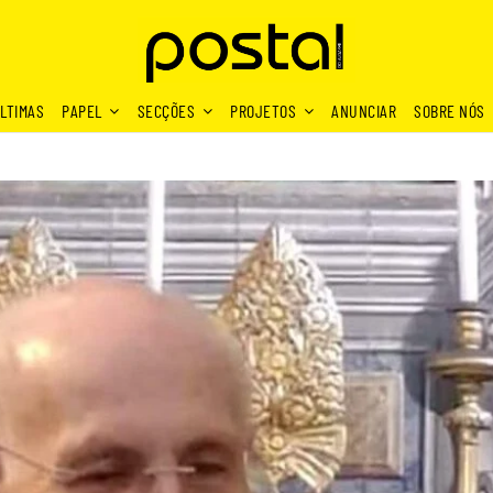
LTIMAS
PAPEL
SECÇÕES
PROJETOS
ANUNCIAR
SOBRE NÓS