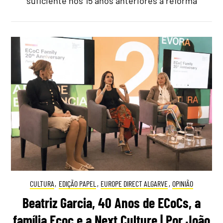
suficiente nos 15 anos anteriores à reforma
CULTURA
,
EDIÇÃO PAPEL
,
EUROPE DIRECT ALGARVE
,
OPINIÃO
Beatriz Garcia, 40 Anos de ECoCs, a
família Ecoc e a Next Culture | Por João