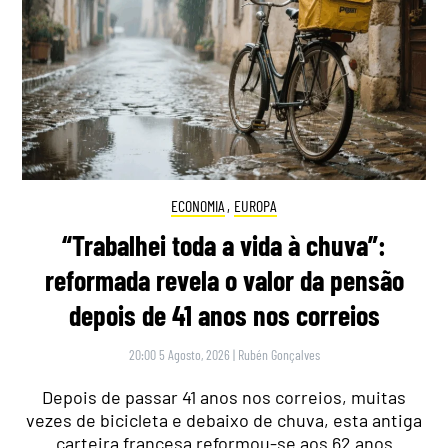
ECONOMIA
,
EUROPA
“Trabalhei toda a vida à chuva”:
reformada revela o valor da pensão
depois de 41 anos nos correios
20:00 5 Agosto, 2026
|
Rubén Gonçalves
Depois de passar 41 anos nos correios, muitas
vezes de bicicleta e debaixo de chuva, esta antiga
carteira francesa reformou-se aos 62 anos