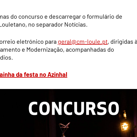
mas do concurso e descarregar o formulário de
Louletano, no separador Notícias.
orreio eletrónico para
geral@cm-loule.pt
, dirigidas 
neamento e Modernização, acompanhadas do
dios.
rainha da festa no Azinhal