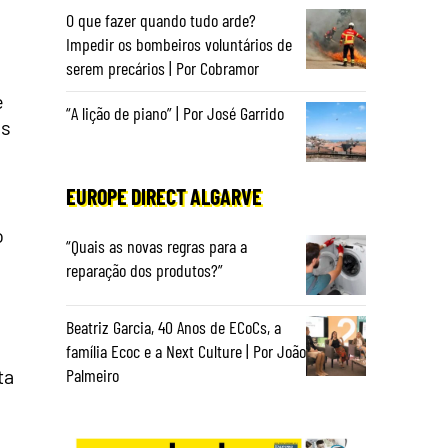
O que fazer quando tudo arde?
Impedir os bombeiros voluntários de
serem precários | Por Cobramor
e
“A lição de piano” | Por José Garrido
os
EUROPE DIRECT ALGARVE
o
“Quais as novas regras para a
reparação dos produtos?”
Beatriz Garcia, 40 Anos de ECoCs, a
família Ecoc e a Next Culture | Por João
ta
Palmeiro