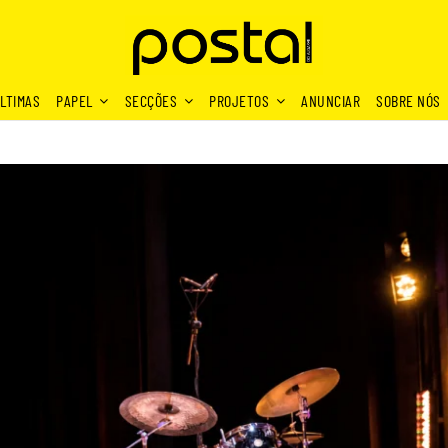
LTIMAS
PAPEL
SECÇÕES
PROJETOS
ANUNCIAR
SOBRE NÓS