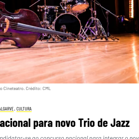
no Cineteatro. Crédito: CML
ALGARVE
,
CULTURA
acional para novo Trio de Jazz
didatar-se ao concurso nacional para integrar o no