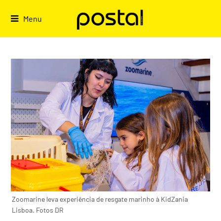
Skip
to
Menu
content
Zoomarine leva experiência de resgate marinho à KidZania
Lisboa. Fotos DR