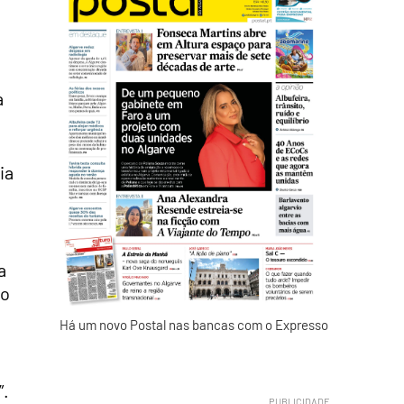
a
ia
a
to
Há um novo Postal nas bancas com o Expresso
”.