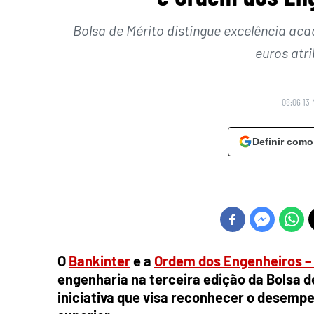
Bolsa de Mérito distingue excelência ac
euros atri
08:06 13 
Definir como
O
Bankinter
e a
Ordem dos Engenheiros – 
engenharia na terceira edição da Bolsa d
iniciativa que visa reconhecer o desemp