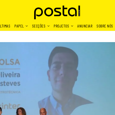
LTIMAS
PAPEL
SECÇÕES
PROJETOS
ANUNCIAR
SOBRE NÓS