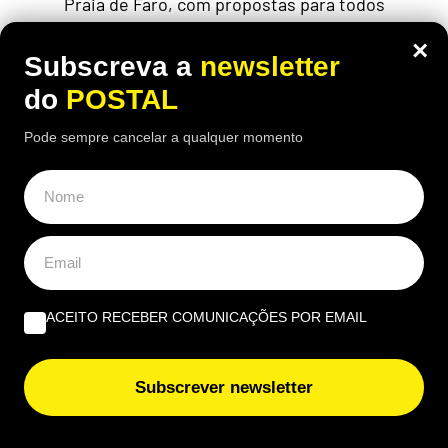
Praia de Faro, com propostas para todos
×
Subscreva a
newsletter
do
POSTAL
Pode sempre cancelar a qualquer momento
ACEITO RECEBER COMUNICAÇÕES POR EMAIL
ECONOMIA
,
EUROPA
Subscrever newsletter
Banco de Espanha faz aviso a quem
paga com contactless (sem PIN):