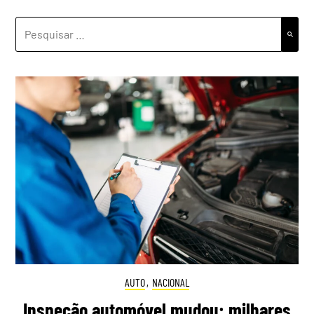
PESQUISAR
POR:
AUTO
,
NACIONAL
Inspeção automóvel mudou: milhares