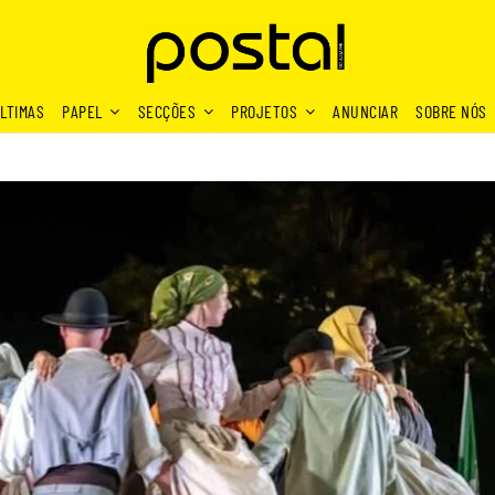
LTIMAS
PAPEL
SECÇÕES
PROJETOS
ANUNCIAR
SOBRE NÓS