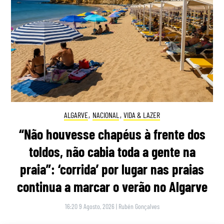
ALGARVE
,
NACIONAL
,
VIDA & LAZER
“Não houvesse chapéus à frente dos
toldos, não cabia toda a gente na
praia”: ‘corrida’ por lugar nas praias
continua a marcar o verão no Algarve
16:20 9 Agosto, 2026
|
Rubén Gonçalves