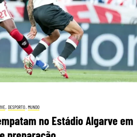
RVE
,
DESPORTO
,
MUNDO
 empatam no Estádio Algarve em
de preparação