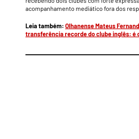
recebendo dois clubes com forte express
acompanhamento mediático fora dos respe
Leia também:
Olhanense Mateus Fernande
transferência recorde do clube inglês: é