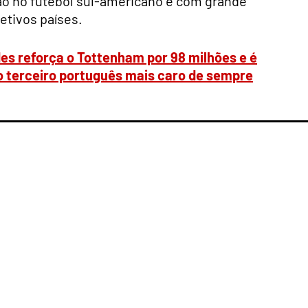
ão no futebol sul-americano e com grande
tivos países.
s reforça o Tottenham por 98 milhões e é
 o terceiro português mais caro de sempre