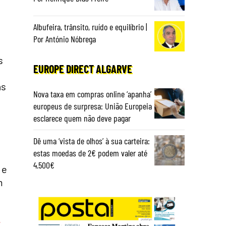
Albufeira, trânsito, ruído e equilíbrio |
Por António Nóbrega
s
EUROPE DIRECT ALGARVE
as
Nova taxa em compras online ‘apanha’
europeus de surpresa: União Europeia
esclarece quem não deve pagar
Dê uma ‘vista de olhos’ à sua carteira:
estas moedas de 2€ podem valer até
e
4.500€
 e
m
r