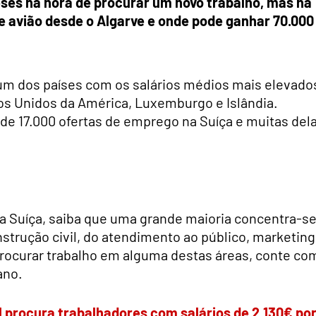
ses na hora de procurar um novo trabalho, mas há
e avião desde o Algarve e onde pode ganhar 70.000
é um dos países com os salários médios mais elevado
s Unidos da América, Luxemburgo e Islândia.
e 17.000 ofertas de emprego na Suíça e muitas del
na Suíça, saiba que uma grande maioria concentra-s
nstrução civil, do atendimento ao público, marketing
rocurar trabalho em alguma destas áreas, conte co
ano.
l procura trabalhadores com salários de 2.130€ po