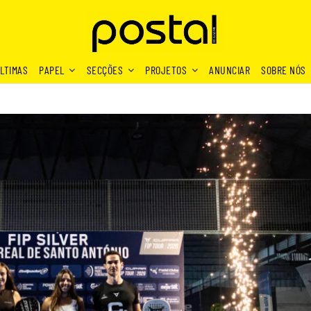
LTIMAS
PAPEL
SECÇÕES
PROJETOS
ANUNCIAR
SOBRE NÓS