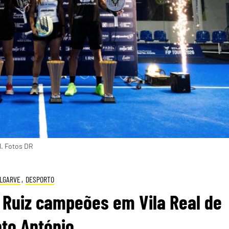
l. Fotos DR
LGARVE
,
DESPORTO
e Ruiz campeões em Vila Real de
to António