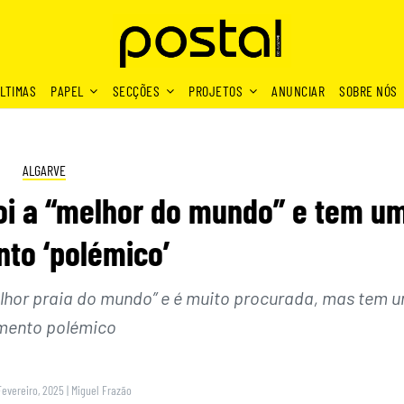
LTIMAS
PAPEL
SECÇÕES
PROJETOS
ANUNCIAR
SOBRE NÓS
ALGARVE
foi a “melhor do mundo” e tem u
to ‘polémico’
melhor praia do mundo” e é muito procurada, mas tem 
mento polémico
Fevereiro, 2025
|
Miguel Frazão