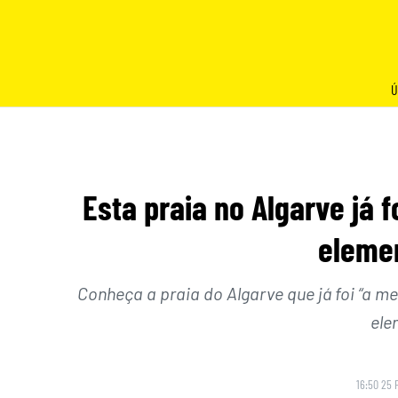
Skip
to
content
Ú
Esta praia no Algarve já 
elemen
Conheça a praia do Algarve que já foi “a 
ele
16:50 25 