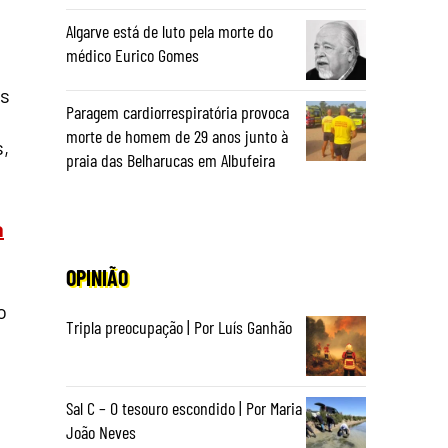
Algarve está de luto pela morte do
médico Eurico Gomes
os
Paragem cardiorrespiratória provoca
morte de homem de 29 anos junto à
s,
praia das Belharucas em Albufeira
a
OPINIÃO
o
Tripla preocupação | Por Luís Ganhão
Sal C – O tesouro escondido | Por Maria
João Neves