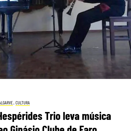
ALGARVE
,
CULTURA
Hespérides Trio leva música
o Ginásio Clube de Faro