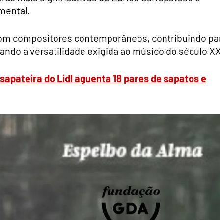
mental.
om compositores contemporâneos, contribuindo pa
ando a versatilidade exigida ao músico do século XX
apateira do Lidl aguenta 18 pares de sapatos e