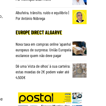
Albufeira, trânsito, ruído e equilíbrio |
o,
Por António Nóbrega
EUROPE DIRECT ALGARVE
Nova taxa em compras online ‘apanha’
europeus de surpresa: União Europeia
esclarece quem não deve pagar
Dê uma ‘vista de olhos’ à sua carteira:
estas moedas de 2€ podem valer até
4.500€
 e