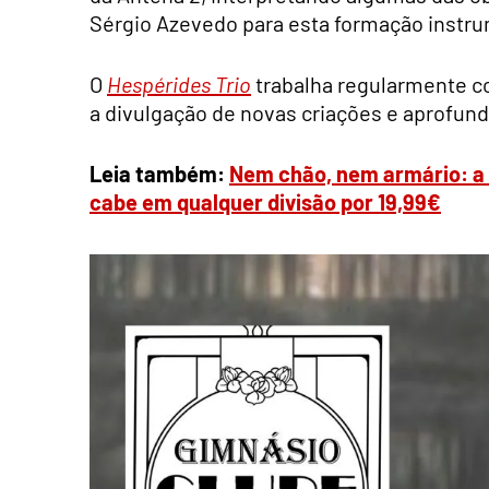
Sérgio Azevedo para esta formação instru
O
Hespérides Trio
trabalha regularmente c
a divulgação de novas criações e aprofund
Leia também:
Nem chão, nem armário: a s
cabe em qualquer divisão por 19,99€