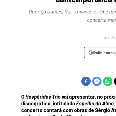
Rodrigo Gomes, Rui Travasso e Irene R
concerto mar
16:55 23 
Definir como
O
Hespérides Trio
vai apresentar, no próx
discográfico, intitulado
Espelho da Alma
,
concerto contará com obras de Sérgio A