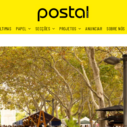
LTIMAS
PAPEL
SECÇÕES
PROJETOS
ANUNCIAR
SOBRE NÓS