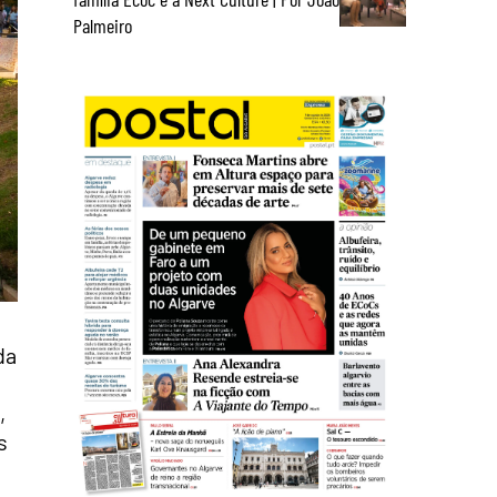
Palmeiro
da
,
s