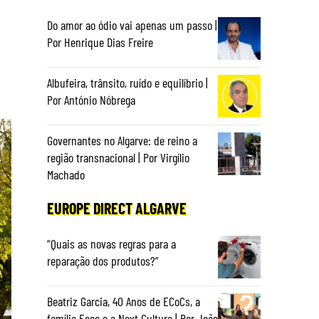
Do amor ao ódio vai apenas um passo |
Por Henrique Dias Freire
Albufeira, trânsito, ruído e equilíbrio |
Por António Nóbrega
Governantes no Algarve: de reino a
região transnacional | Por Virgílio
Machado
EUROPE DIRECT ALGARVE
“Quais as novas regras para a
reparação dos produtos?”
Beatriz Garcia, 40 Anos de ECoCs, a
família Ecoc e a Next Culture | Por João