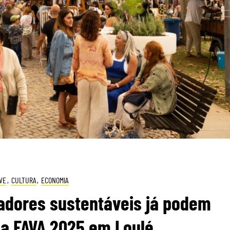
VE
,
CULTURA
,
ECONOMIA
adores sustentáveis já podem
na FAVA 2025 em Loulé