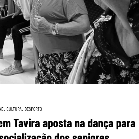
VE
,
CULTURA
,
DESPORTO
em Tavira aposta na dança para
socialização dos seniores