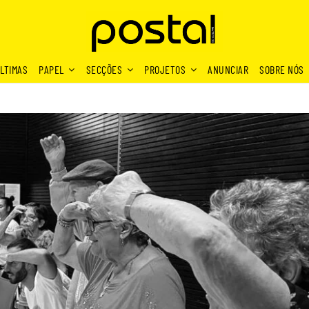
LTIMAS
PAPEL
SECÇÕES
PROJETOS
ANUNCIAR
SOBRE NÓS