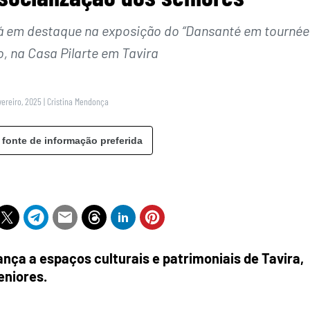
á em destaque na exposição do “Dansanté em tournée
ho, na Casa Pilarte em Tavira
vereiro, 2025
|
Cristina Mendonça
 fonte de informação preferida
ança a espaços culturais e patrimoniais de Tavira,
eniores.