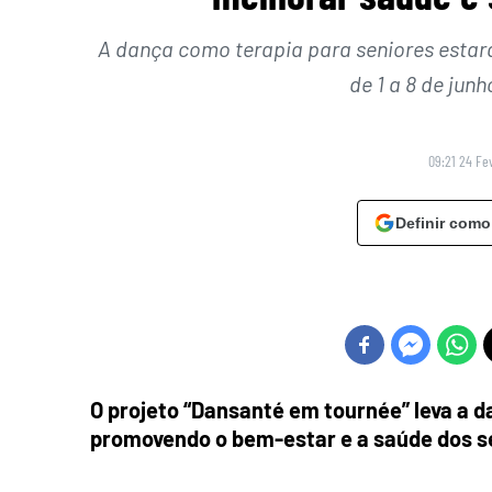
A dança como terapia para seniores estar
de 1 a 8 de jun
09:21 24 Fe
Definir como
O projeto “Dansanté em tournée” leva a d
promovendo o bem-estar e a saúde dos s