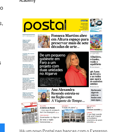
do
s,
s
Há um novo Postal nas bancas com o Expresso