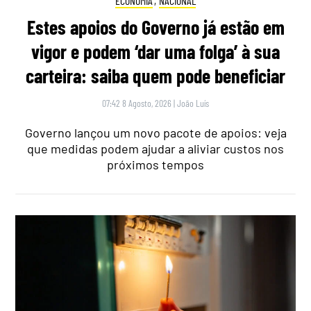
ECONOMIA
,
NACIONAL
Estes apoios do Governo já estão em
vigor e podem ‘dar uma folga’ à sua
carteira: saiba quem pode beneficiar
07:42 8 Agosto, 2026
|
João Luís
Governo lançou um novo pacote de apoios: veja
que medidas podem ajudar a aliviar custos nos
próximos tempos