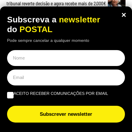
tribunal reverte decisão e agora recebe mais de 2.000€
por mês
×
Subscreva a
newsletter
do
POSTAL
Pode sempre cancelar a qualquer momento
OPINIÃO
Profissional não profissionalizada – Uma reflexão de
agosto | Por Ana Alexandra Resende
Quando viver no Algarve se torna um luxo | Por João
Rúben Silva
ACEITO RECEBER COMUNICAÇÕES POR EMAIL
Um olho no burro, outro no cigano | Por José Figueiredo
Santos
Subscrever newsletter
EUROPE DIRECT ALGARVE