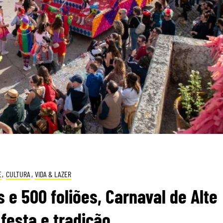
E
,
CULTURA
,
VIDA & LAZER
 e 500 foliões, Carnaval de Alte
festa e tradição