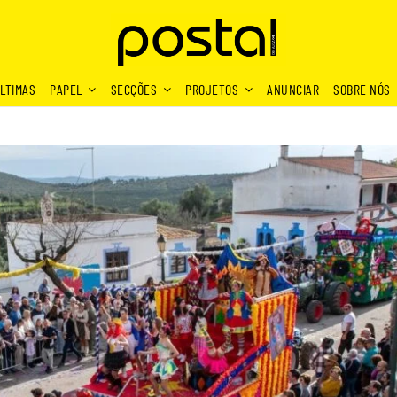
LTIMAS
PAPEL
SECÇÕES
PROJETOS
ANUNCIAR
SOBRE NÓS