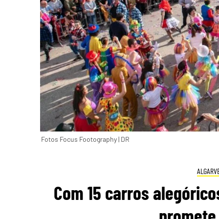
Fotos Focus Footography | DR
ALGARV
Com 15 carros alegóricos
promete 