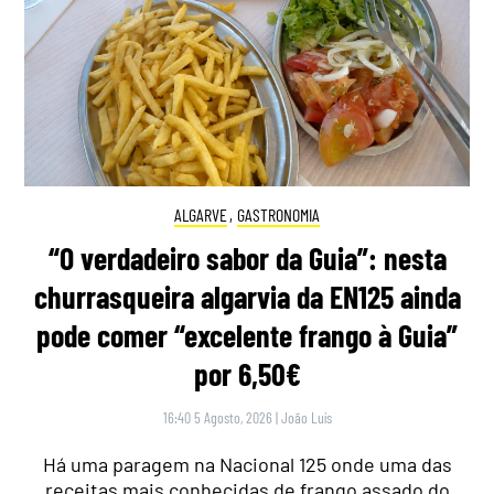
ALGARVE
,
GASTRONOMIA
“O verdadeiro sabor da Guia”: nesta
churrasqueira algarvia da EN125 ainda
pode comer “excelente frango à Guia”
por 6,50€
16:40 5 Agosto, 2026
|
João Luís
Há uma paragem na Nacional 125 onde uma das
receitas mais conhecidas de frango assado do