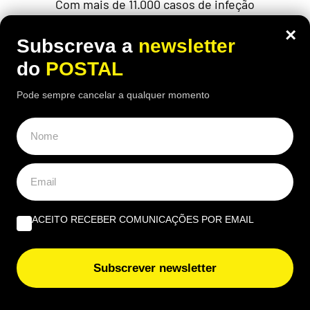
Com mais de 11.000 casos de infeção
contabilizados, esta doença intestinal está a gerar
×
algum pânico em diversos estados americanos
Subscreva a
newsletter
do
POSTAL
Pode sempre cancelar a qualquer momento
ACEITO RECEBER COMUNICAÇÕES POR EMAIL
Subscrever newsletter
ECONOMIA
,
EUROPA