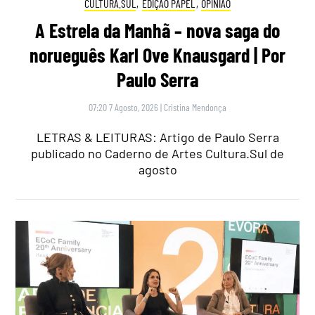
CULTURA.SUL
,
EDIÇÃO PAPEL
,
OPINIÃO
A Estrela da Manhã – nova saga do
norueguês Karl Ove Knausgard | Por
Paulo Serra
07:20 7 Agosto, 2026
|
Cristina Mendonça
LETRAS & LEITURAS: Artigo de Paulo Serra
publicado no Caderno de Artes Cultura.Sul de
agosto