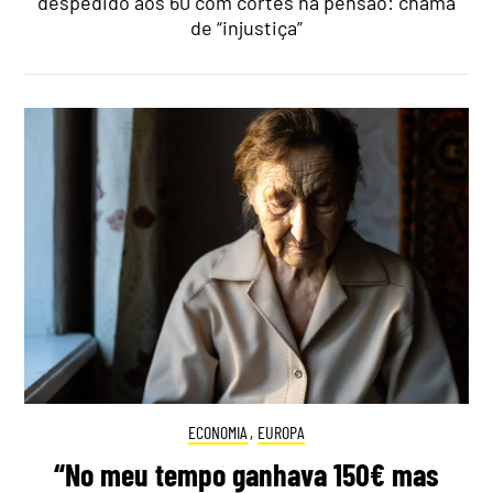
despedido aos 60 com cortes na pensão: chama
de “injustiça”
ECONOMIA
,
EUROPA
“No meu tempo ganhava 150€ mas