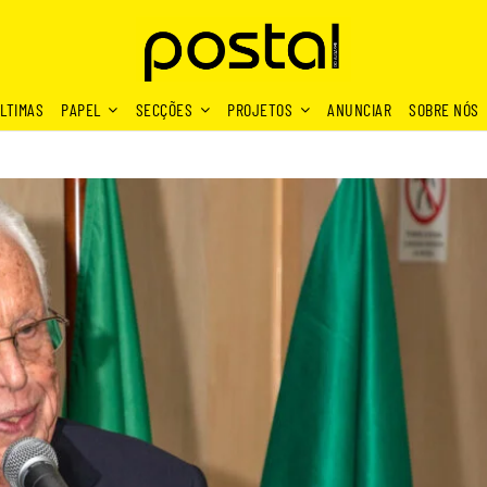
LTIMAS
PAPEL
SECÇÕES
PROJETOS
ANUNCIAR
SOBRE NÓS