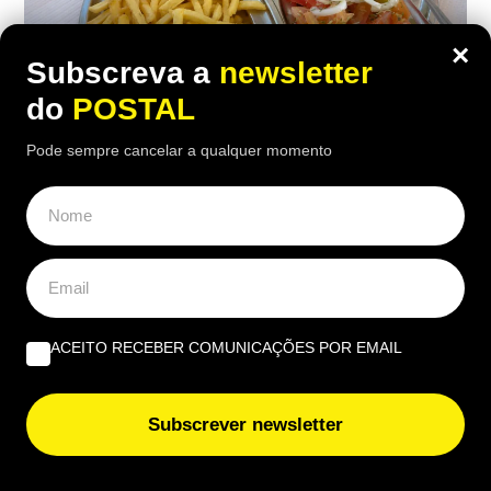
×
Subscreva a
newsletter
do
POSTAL
ALGARVE
,
GASTRONOMIA
Pode sempre cancelar a qualquer momento
“O verdadeiro sabor da Guia”: nesta
churrasqueira algarvia da EN125 ainda
pode comer “excelente frango à Guia”
por 6,50€
ACEITO RECEBER COMUNICAÇÕES POR EMAIL
16:40 5 Agosto, 2026
|
João Luís
Há uma paragem na Nacional 125 onde uma das
receitas mais conhecidas de frango assado do
Subscrever newsletter
Algarve continuam a chamar clientes durante o
verão