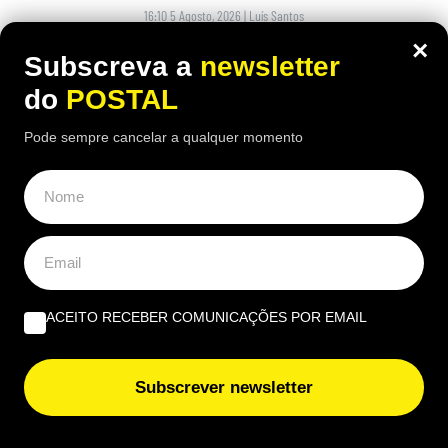
16:10 5 Agosto, 2026
|
Luís Santos
×
Reformada espanhola revela como consegue gerir
Subscreva a
newsletter
mensalmente uma pensão de 1.100 euros perante
do
POSTAL
preços cada vez mais elevados
Pode sempre cancelar a qualquer momento
ACEITO RECEBER COMUNICAÇÕES POR EMAIL
Subscrever newsletter